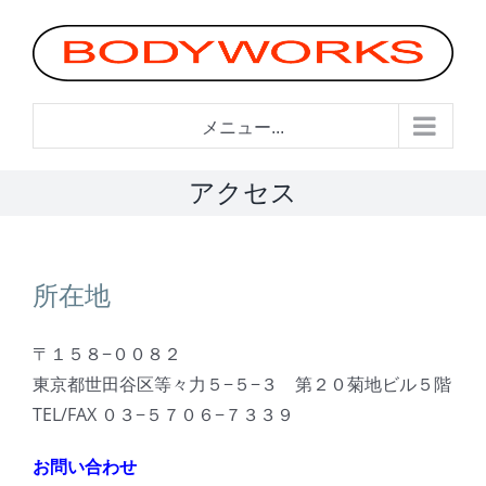
Skip
to
content
メニュー...
アクセス
所在地
〒１５８−００８２
東京都世田谷区等々力５−５−３ 第２０菊地ビル５階
TEL/FAX ０３−５７０６−７３３９
お問い合わせ